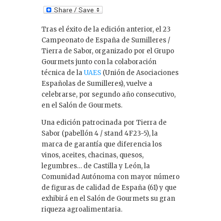
n
k
Tras el éxito de la edición anterior, el 23
e
Campeonato de España de Sumilleres /
dI
Tierra de Sabor, organizado por el Grupo
Gourmets junto con la colaboración
n
técnica de la
UAES
(Unión de Asociaciones
Españolas de Sumilleres), vuelve a
celebrarse, por segundo año consecutivo,
en el Salón de Gourmets.
Una edición patrocinada por Tierra de
Sabor (pabellón 4 / stand 4F23-5), la
marca de garantía que diferencia los
vinos, aceites, chacinas, quesos,
legumbres… de Castilla y León, la
Comunidad Autónoma con mayor número
de figuras de calidad de España (61) y que
exhibirá en el Salón de Gourmets su gran
riqueza agroalimentaria.