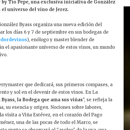
 by Tío Pepe, una exclusiva iniciativa de González
k
el universo del vino de Jerez.
e
dI
 González Byass organiza una nueva edición del
n
gar los días 6 y 7 de septiembre en sus bodegas de
dordevinos
), enólogo y master blender de
rán el apasionante universo de estos vinos, un mundo
ivo.
herrymaster que dedicará, sus primeros compases, a
ento y sol en el devenir de estos vinos. En La
 Byass, la Bodega que ama sus viñas
”, se refleja la
ña, su esencia y origen. Nociones sobre labores,
la visita a Viña Estévez, en el corazón del Pago
ménez, una de las pocas de todo el Marco, se
este punto se observará el “asoleo” de la uva, una