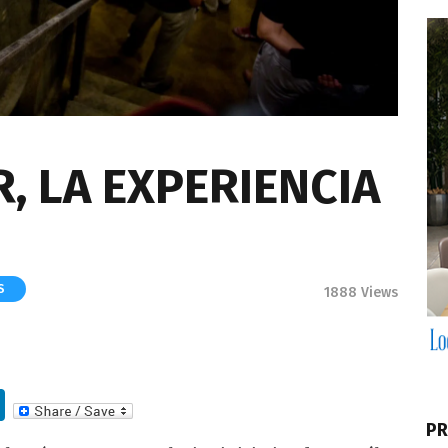
, LA EXPERIENCIA
S
1888
Views
Li
n
PR