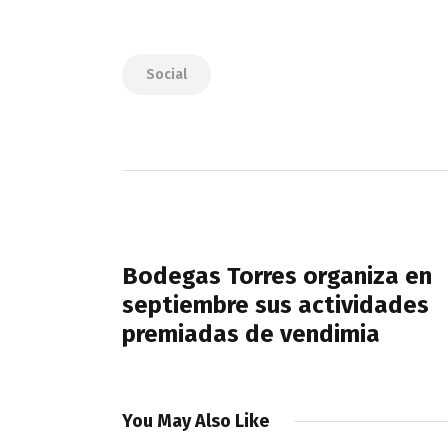
Social
Navegación
de
PREVIOUS POST
entradas
Bodegas Torres organiza en
septiembre sus actividades
premiadas de vendimia
You May Also Like