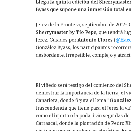
Llega la quinta edición del Sherrymaster
Byass que supone una inmersión total en 
Jerez de la Frontera, septiembre de 2017.-
Sherrymaster by Tío Pepe
, que tendrá lu
Jerez. Guiados por
Antonio Flores
(
@Hace
González Byass, los participantes recorre
desbordante, irrepetible, complejo y atract
El viñedo será testigo del comienzo del S
demostrar la importancia de la tierra, el vi
Canariera, donde figura el lema “
González
trascendencia que tiene para el Jerez la vi
como el injerto o la poda, irán seguidas de 
Carrascal, donde la plantación de Pedro Xi
distingue por su verdor característico. En 