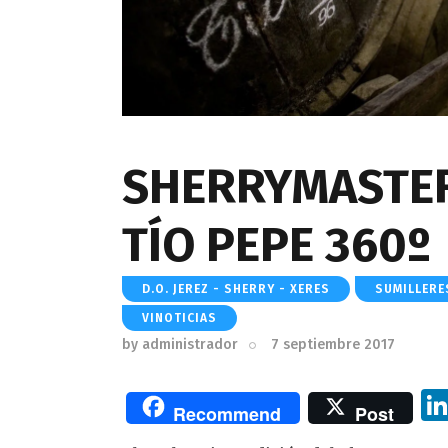
SHERRYMASTER
TÍO PEPE 360º
D.O. JEREZ - SHERRY - XERES
SUMILLERE
VINOTICIAS
by
administrador
7 septiembre 2017
Recommend
Post