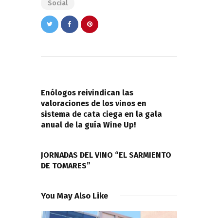
Social
Navegación
de
PREVIOUS POST
entradas
Enólogos reivindican las
valoraciones de los vinos en
sistema de cata ciega en la gala
anual de la guía Wine Up!
NEXT POST
JORNADAS DEL VINO “EL SARMIENTO
DE TOMARES”
You May Also Like