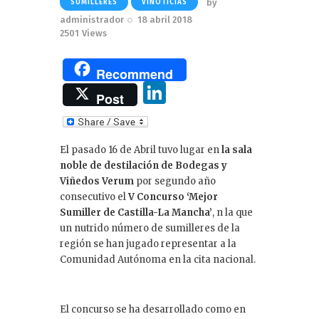
by
SUMILLERES
VINOTICIAS
administrador
18 abril 2018
2501
Views
Recommend
Li
Post
n
k
El pasado 16 de Abril tuvo lugar en
la sala
e
noble de destilación de Bodegas y
dI
Viñedos Verum
por segundo año
consecutivo el
V Concurso ‘Mejor
n
Sumiller de Castilla-La Mancha’
, n la que
un nutrido número de sumilleres de la
región se han jugado representar a la
Comunidad Autónoma en la cita nacional.
El concurso se ha desarrollado como en