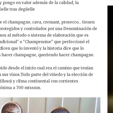
y pongo en valor además de la calidad, la
elle tras degüelle
ue el champagne, cava, cremant, prosecco… tienen
protegidos y controlados por una Denominación de
rnos al método o sistema de elaboración que es
adicional” o “Champenoise” que perfeccionó el
icen que lo inventó y la historia dice que lo
o en hacer champagne, queriendo hacer champagne.
do desde el inicio cual era el camino que tenían
n sus vinos.Todo parte del viñedo y la elección de
illoso) y clima continental con corrientes
róxima a 700 mtssnm.