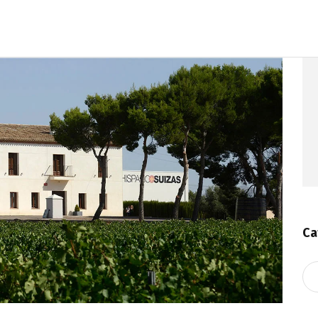
Ca
Ca