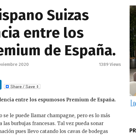
ispano Suizas
ia entre los
emium de España.
oviembre 2020
1389
Views
Li
n
dencia entre los espumosos Premium de España.
k
e
no se le puede llamar champagne, pero es lo más
dI
 las burbujas francesas. Tal vez pueda sonar
PR
n
mación pues llevo catando los cavas de bodegas