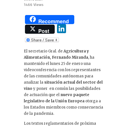
1466
Views
Recommend
Li
Post
n
k
El secretario Gral. de
Agricultura y
e
Alimentación, Fernando Miranda
, ha
dI
mantenido el lunes 25 de enero una
videoconferencia con los representantes
n
de las comunidades autónomas para
analizar la
situación actual del sector del
vino
y poner en común las posibilidades
de actuación que el
nuevo paquete
legislativo de la Unión Europea
otorga a
los Estados miembros como consecuencia
de la pandemia.
Los textos reglamentarios de próxima