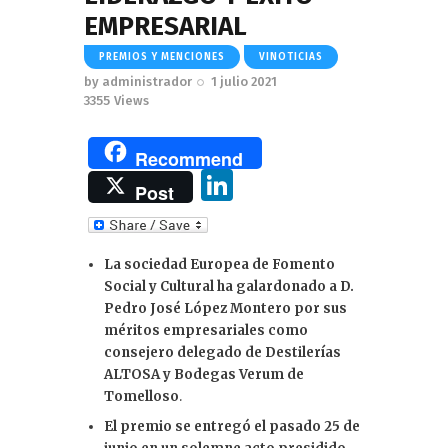
EMPRESARIAL
PREMIOS Y MENCIONES
VINOTICIAS
by
administrador
1 julio 2021
3355
Views
Recommend
Li
Post
n
k
La sociedad Europea de Fomento
e
Social y Cultural ha galardonado a D.
dI
Pedro José López Montero por sus
méritos empresariales como
n
consejero delegado de Destilerías
ALTOSA y Bodegas Verum de
Tomelloso
.
El premio se entregó el pasado 25 de