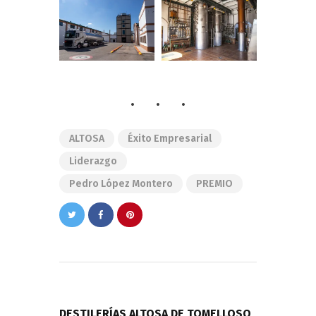
ALTOSA
Éxito Empresarial
Liderazgo
Pedro López Montero
PREMIO
Navegación
de
PREVIOUS POST
entradas
DESTILERÍAS ALTOSA DE TOMELLOSO