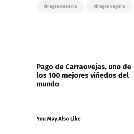
Vinagre Reserva
Vinagre Vegano
Navegación
de
PREVIOUS POST
entradas
Pago de Carraovejas, uno de
los 100 mejores viñedos del
mundo
You May Also Like