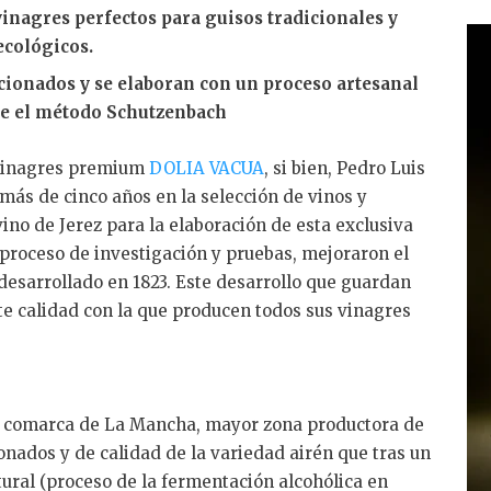
vinagres perfectos para guisos tradicionales y
k
ecológicos.
e
cionados y se elaboran con un proceso artesanal
dI
e el método Schutzenbach
n
e vinagres premium
DOLIA VACUA
, si bien, Pedro Luis
 más de cinco años en la selección de vinos y
no de Jerez para la elaboración de esta exclusiva
roceso de investigación y pruebas, mejoraron el
esarrollado en 1823. Este desarrollo que guardan
nte calidad con la que producen todos sus vinagres
la comarca de La Mancha, mayor zona productora de
onados y de calidad de la variedad airén que tras un
tural (proceso de la fermentación alcohólica en