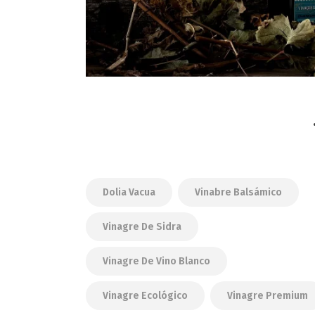
Dolia Vacua
Vinabre Balsámico
Vinagre De Sidra
Vinagre De Vino Blanco
Vinagre Ecológico
Vinagre Premium