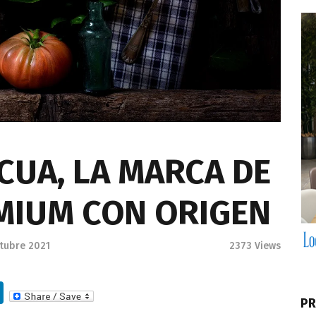
CUA, LA MARCA DE
MIUM CON ORIGEN
ctubre 2021
2373
Views
Li
PR
n