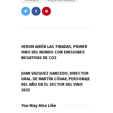
Premios
Vinos De Cuenca
Navegación
de
PREVIOUS POST
entradas
VERUM AIRÉN LAS TINADAS, PRIMER
VINO DEL MUNDO CON EMISIONES
NEGATIVAS DE CO2
NEXT POST
JUAN VAZQUEZ GANCEDO, DIRECTOR
GRAL. DE MARTÍN CÓDAX, PERSONAJE
DEL AÑO EN EL SECTOR DEL VINO
2023
You May Also Like