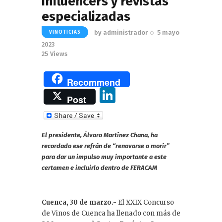
influencers y revistas
especializadas
by
administrador
5 mayo
VINOTICIAS
2023
25
Views
Recommend
Li
Post
n
k
El presidente, Álvaro Martínez Chana, ha
e
recordado ese refrán de “renovarse o morir”
dI
para dar un impulso muy importante a este
certamen e incluirlo dentro de FERACAM
n
Cuenca, 30 de marzo.-
El XXIX Concurso
de Vinos de Cuenca ha llenado con más de