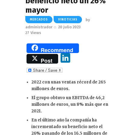
beneficio neto un 26%
mayor
by
MERCADOS
VINOTICIAS
administrador
20 julio 2023
27
Views
Recommend
Li
Post
n
k
2022 con unas ventas récord de 265
e
millones de euros.
dI
El grupo obtuvo un EBITDA de 46,2
n
millones de euros, un 8% más que en
2021.
En el último año la compañía ha
incrementado su beneficio neto el
26% pasando de los 16,5 millones de