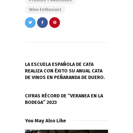
Premios Y Menciones
Wine Enthusiast
Navegación
de
PREVIOUS POST
entradas
LA ESCUELA ESPAÑOLA DE CATA
REALIZA CON ÉXITO SU ANUAL CATA
DE VINOS EN PEÑARANDA DE DUERO.
NEXT POST
CIFRAS RÉCORD DE “VERANEA EN LA
BODEGA” 2023
You May Also Like