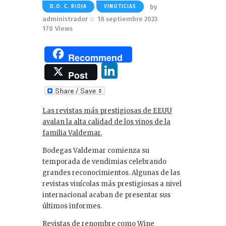
by
D.O. C. RIOJA
VINOTICIAS
administrador
18 septiembre 2023
170
Views
Recommend
Li
Post
n
k
Las revistas más prestigiosas de EEUU
e
avalan la alta calidad de los vinos de la
dI
familia Valdemar.
n
Bodegas Valdemar comienza su
temporada de vendimias celebrando
grandes reconocimientos. Algunas de las
revistas vinícolas más prestigiosas a nivel
internacional acaban de presentar sus
últimos informes.
Revistas de renombre como Wine