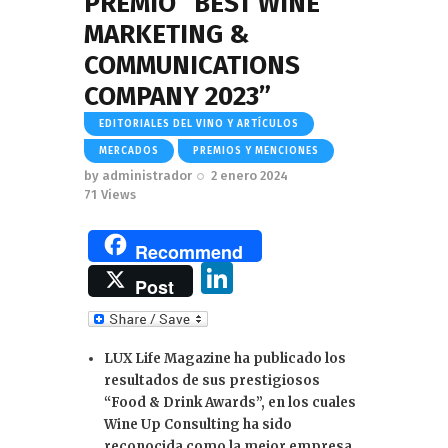
PREMIO “BEST WINE
MARKETING &
COMMUNICATIONS
COMPANY 2023”
EDITORIALES DEL VINO Y ARTÍCULOS
MERCADOS
PREMIOS Y MENCIONES
by
administrador
2 enero 2024
71
Views
Recommend
Li
Post
n
k
LUX Life Magazine ha publicado los
e
resultados de sus prestigiosos
dI
“Food & Drink Awards”, en los cuales
Wine Up Consulting ha sido
n
reconocida como la mejor empresa