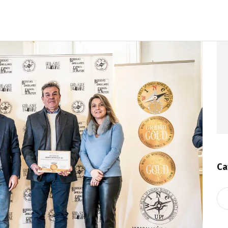
Ca
Ca