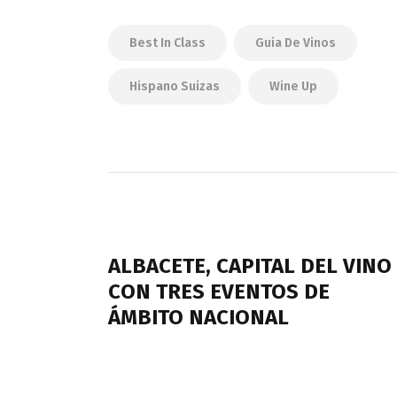
Best In Class
Guia De Vinos
Hispano Suizas
Wine Up
Navegación
de
PREVIOUS POST
entradas
ALBACETE, CAPITAL DEL VINO
CON TRES EVENTOS DE
ÁMBITO NACIONAL