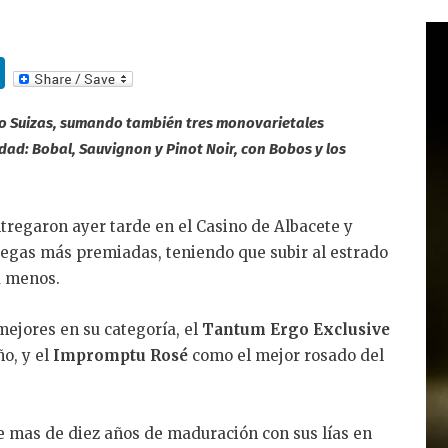
Li
n
ano Suizas, sumando también tres monovarietales
k
ad: Bobal, Sauvignon y Pinot Noir, con Bobos y los
e
dI
n
tregaron ayer tarde en el Casino de Albacete y
egas más premiadas, teniendo que subir al estrado
a menos.
ejores en su categoría, el
Tantum Ergo Exclusive
o, y el
Impromptu Rosé
como el mejor rosado del
 mas de diez años de maduración con sus lías en