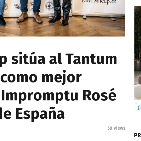
p sitúa al Tantum
e como mejor
 Impromptu Rosé
de España
58
Views
PR