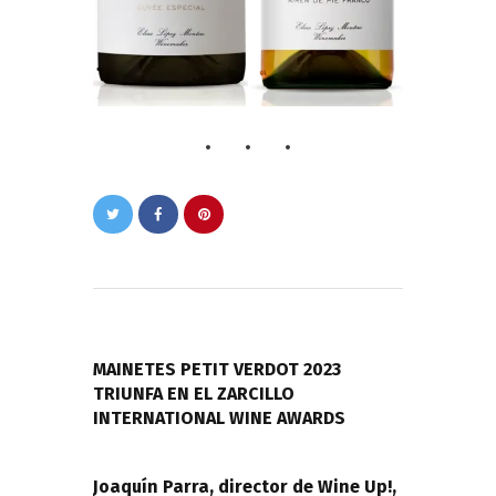
Navegación
de
PREVIOUS POST
entradas
MAINETES PETIT VERDOT 2023
TRIUNFA EN EL ZARCILLO
INTERNATIONAL WINE AWARDS
NEXT POST
Joaquín Parra, director de Wine Up!,