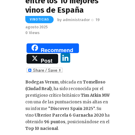
entre los 10 mejores
vinos de España
by
administrador
19
VINOTICIAS
agosto 2025
0
Views
Recommend
Li
Post
n
k
Bodegas Verum
, ubicada en
Tomelloso
e
(Ciudad Real)
, ha sido reconocida por el
dI
prestigioso crítico británico
Tim Atkin MW
con una de las puntuaciones más altas en
n
su informe “
Discover Spain 2025
”. Su
vino
Ulterior Parcela 6 Garnacha 2020
ha
obtenido
96 puntos
, posicionándose en el
Top 10 nacional
.