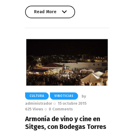
Read More
Read More
by
CULTURA
VINOTICIAS
administrador
15 octubre 2015
625
Views
0
Comments
Armonía de vino y cine en
Sitges, con Bodegas Torres