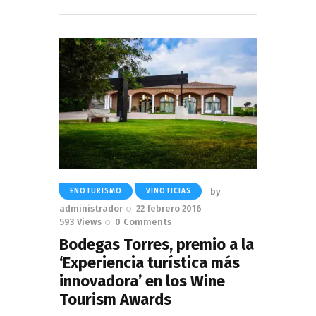
Read More
by
ENOTURISMO
VINOTICIAS
administrador
22 febrero 2016
593
Views
0
Comments
Bodegas Torres, premio a la
‘Experiencia turística más
innovadora’ en los Wine
Tourism Awards