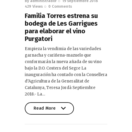
by
administrador
19 septiembre 2018
429
Views
0
Comments
Familia Torres estrena su
bodega de Les Garrigues
para elaborar el vino
Purgatori
Empieza la vendimia de las variedades
garnacha y cariñena-mazuelo que
conformarán la nueva añada de su vino
bajo la D.O. Costers del Segre La
inauguración ha contado con la Consellera
d’Agricultura de la Generalitat de
Catalunya, Teresa Jordà Septiembre
2018.- La…
Read More
Read More