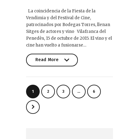
La coincidencia de la Fiesta de la
Vendimia y del Festival de Cine,
patrocinados por Bodegas Torres, llenan
Sitges de actores y vino Vilafranca del
Penedès, 15 de octubre de 2015. El vino y el
cine han vuelto a fusionarse…
Read More
Read More
Paginación
PAGE
1
PAGE
2
PAGE
3
…
PAGE
6
de
entradas
>