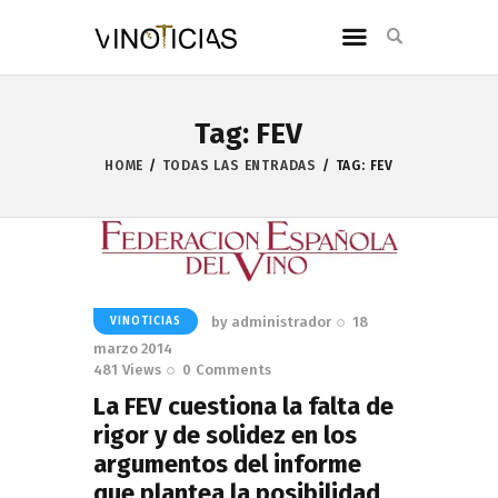
Tag: FEV
HOME
TODAS LAS ENTRADAS
TAG: FEV
by
administrador
18
VINOTICIAS
marzo 2014
481
Views
0
Comments
La FEV cuestiona la falta de
rigor y de solidez en los
argumentos del informe
que plantea la posibilidad