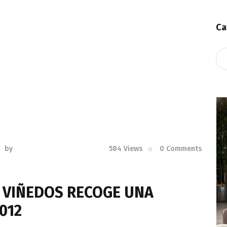
Ca
Ca
by
584
Views
0
Comments
 VIÑEDOS RECOGE UNA
012