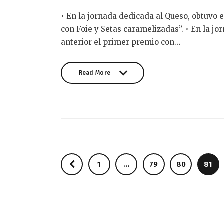
• En la jornada dedicada al Queso, obtuvo
con Foie y Setas caramelizadas”. • En la jo
anterior el primer premio con…
Read More
Read More
Paginación
<
PAGE
1
…
PAGE
79
PAGE
80
PAGE
81
de
entradas