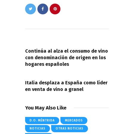
Navegación
de
PREVIOUS POST
entradas
Continúa al alza el consumo de vino
con denominación de origen en los
hogares españoles
NEXT POST
Italia desplaza a España como líder
en venta de vino a granel
You May Also Like
D.O. MÉNTRIDA
MERCADOS
NOTICIAS
OTRAS NOTICIAS