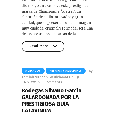
La centenaria firma Bodegas Riojanas
distribuye en exclusiva esta prestigiosa
marca de Champagne “Pierrel”, un
champán de estilo innovador y gran
calidad, que se presenta con una imagen
muy cuidada, original y refinada, será una
de las prestigiosas marcas de la…
Read More
Read More
by
MERCADOS
PREMIOS Y MENCIONES
administrador
28 diciembre 2009
532
Views
0
Comments
Bodegas Silvano García
GALARDONADA POR LA
PRESTIGIOSA GUÍA
CATAVINUM