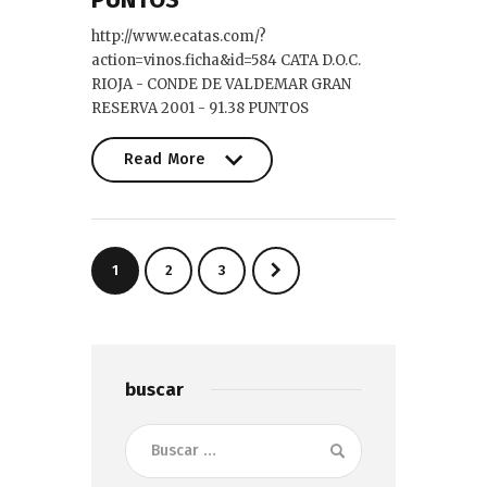
http://www.ecatas.com/?
action=vinos.ficha&id=584 CATA D.O.C.
RIOJA - CONDE DE VALDEMAR GRAN
RESERVA 2001 - 91.38 PUNTOS
Read More
Read More
Paginación
PAGE
1
>
PAGE
2
PAGE
3
de
entradas
buscar
Buscar: