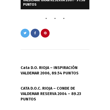
VALDEMAR GRAN RESERVA 2001 - 91.38
PUNTOS
Navegación
de
PREVIOUS POST
entradas
Cata D.O. RIOJA – INSPIRACIÓN
VALDEMAR 2006, 89.54 PUNTOS
NEXT POST
CATA D.O.C. RIOJA – CONDE DE
VALDEMAR RESERVA 2004 – 89.23
PUNTOS