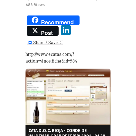
486
Views
Recommend
Li
Post
n
k
http://www.ecatas.com/?
e
action=vinos.ficha&id=584
dI
n
CATA D.O.C. RIOJA - CONDE DE