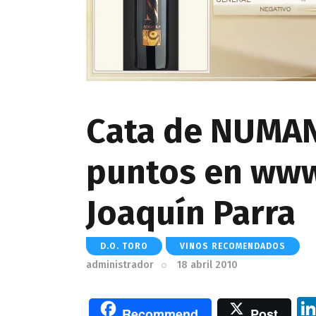
Cata de NUMAN
puntos en www
Joaquín Parra
D.O. TORO
VINOS RECOMENDADOS
administrador
18 abril 2010
Recommend
Post