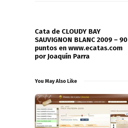
Navegación
de
PREVIOUS POST
entradas
Cata de CLOUDY BAY
SAUVIGNON BLANC 2009 – 90
puntos en www.ecatas.com
por Joaquín Parra
You May Also Like