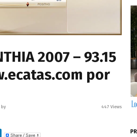
THIA 2007 – 93.15
.ecatas.com por
by
447
Views
Li
PR