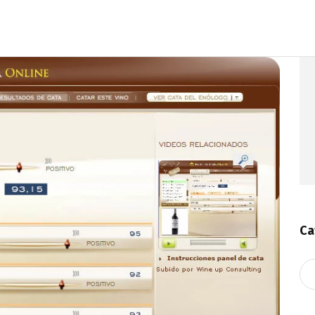
Ca
Ca