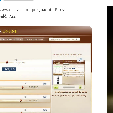
n
ww.ecatas.com por Joaquín Parra:
k
a&id=722
e
dI
n