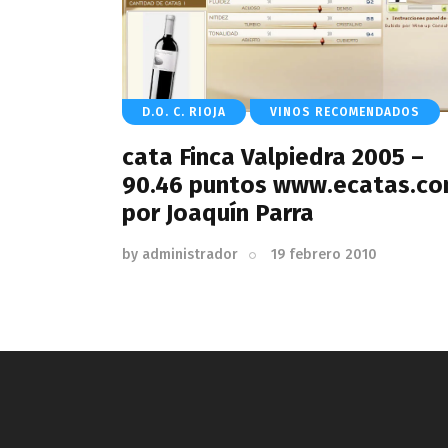
D.O. C. RIOJA
VINOS RECOMENDADOS
cata Finca Valpiedra 2005 –
90.46 puntos www.ecatas.c
por Joaquín Parra
by
administrador
19 febrero 2010