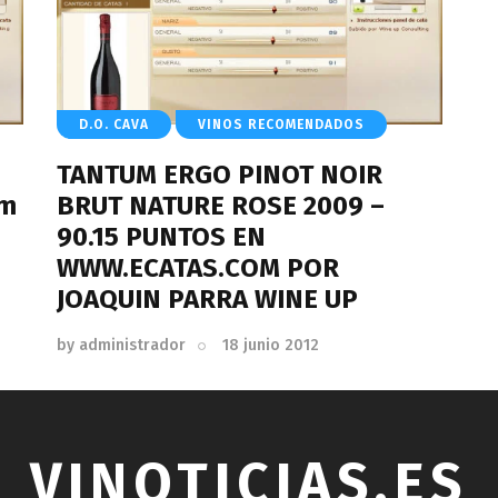
D.O. CAVA
VINOS RECOMENDADOS
TANTUM ERGO PINOT NOIR
om
BRUT NATURE ROSE 2009 –
90.15 PUNTOS EN
WWW.ECATAS.COM POR
JOAQUIN PARRA WINE UP
by
administrador
18 junio 2012
VINOTICIAS.ES