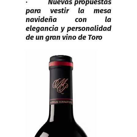
e
·
Nuevas propuestas
dI
para vestir la mesa
navideña con la
n
elegancia y personalidad
de un gran vino de Toro