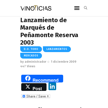
Lanzamiento de
Marqués de
Peñamonte Reserva
2003
D.O. TORO
LANZAMIENTOS
MERCADOS
by
administrador
1 diciembre 2009
447
Views
Recommend
Li
Post
n
k