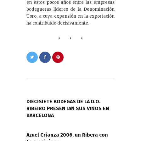
en estos pocos años entre las empresas
bodegueras líderes de la Denominación
Toro, a cuya expansión en la exportación
ha contribuido decisivamente.
Navegación
de
PREVIOUS POST
entradas
DIECISIETE BODEGAS DE LA D.O.
RIBEIRO PRESENTAN SUS VINOS EN
BARCELONA
NEXT POST
Azuel Crianza 2006, un Ribera con