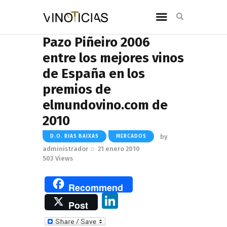
Pazo Piñeiro 2006
entre los mejores vinos
de España en los
premios de
elmundovino.com de
2010
by
D.O. RIAS BAIXAS
MERCADOS
administrador
21 enero 2010
503
Views
Recommend
Li
Post
n