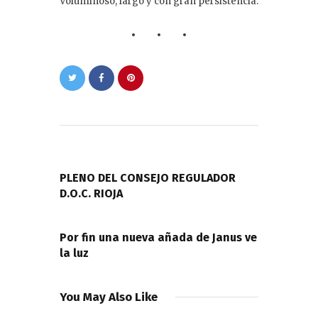
Voluminoso, largo y con gran persistencia.
Navegación
de
PREVIOUS POST
entradas
PLENO DEL CONSEJO REGULADOR
D.O.C. RIOJA
NEXT POST
Por fin una nueva añada de Janus ve
la luz
You May Also Like