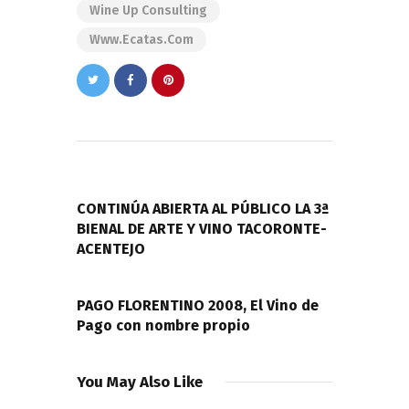
Wine Up Consulting
Www.ecatas.com
Navegación
de
PREVIOUS POST
entradas
CONTINÚA ABIERTA AL PÚBLICO LA 3ª
BIENAL DE ARTE Y VINO TACORONTE-
ACENTEJO
NEXT POST
PAGO FLORENTINO 2008, El Vino de
Pago con nombre propio
You May Also Like