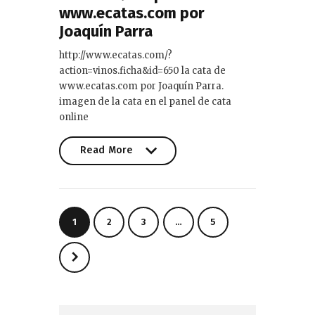
www.ecatas.com por
Joaquín Parra
http://www.ecatas.com/?
action=vinos.ficha&id=650 la cata de
www.ecatas.com por Joaquín Parra.
imagen de la cata en el panel de cata
online
Read More
Read More
Paginación
PAGE
1
PAGE
2
PAGE
3
…
PAGE
5
de
entradas
>