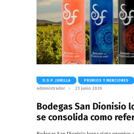
D.O.P. JUMILLA
PREMIOS Y MENCIONES
administrador
23 junio 2026
Bodegas San Dionisio lo
se consolida como refere
Bodegas San Dionisio logra siete premios e