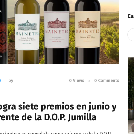
Ca
Ca
by
0
Views
0
Comments
gra siete premios en junio y
nte de la D.O.P. Jumilla
n junio y se consolida como referente de la D.O.P.