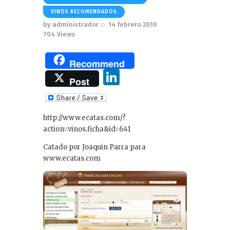
VINOS RECOMENDADOS
by
administrador
14 febrero 2010
704
Views
Recommend
Li
Post
n
k
http://www.ecatas.com/?
e
action=vinos.ficha&id=641
dI
Catado por Joaquin Parra para
n
www.ecatas.com