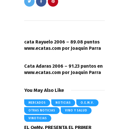
Navegación
de
PREVIOUS POST
entradas
cata Rayuelo 2006 – 89.08 puntos
www.ecatas.com por Joaquin Parra
NEXT POST
Cata Adaras 2006 – 91.23 puntos en
www.ecatas.com por Joaquin Parra
You May Also Like
MERCADOS
NOTICIAS
O.E.M.V.
OTRAS NOTICIAS
VINO Y SALUD
VINOTICIAS
EL OeMv, PRESENTA EL PRIMER