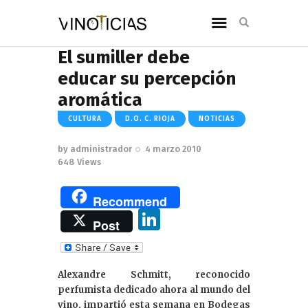
El sumiller debe
educar su percepción
aromática
CULTURA
D.O. C. RIOJA
NOTICIAS
by
administrador
4 marzo 2010
648
Views
Recommend
Li
Post
n
k
Alexandre Schmitt, reconocido
e
perfumista dedicado ahora al mundo del
dI
vino, impartió esta semana en Bodegas