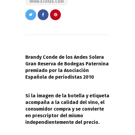
Www.ecatas.com
Navegación
de
PREVIOUS POST
entradas
Brandy Conde de los Andes Solera
Gran Reserva de Bodegas Paternina
premiado por la Asociación
Española de periodistas 2010
NEXT POST
Si la imagen de la botella y etiqueta
acompaña a la calidad del vino, el
consumidor compra y se convierte
en prescriptor del mismo
independientemente del precio.