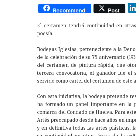
Recommend
Post
El certamen tendrá continuidad en otras
poesía.
Bodegas Iglesias, perteneciente a la Den
de la celebración de su 75 aniversario (193
del certamen de pintura rápida, que oto
tercera convocatoria, el ganador fue el
servido como cartel del certamen de este 
Con esta iniciativa, la bodega pretende res
ha formado un papel importante en la p
comarca del Condado de Huelva. Para este 
Artés preocupado desde hace años en impuls
y en definitiva todas las artes plásticas,
su continuidad en otras áreas de la cul