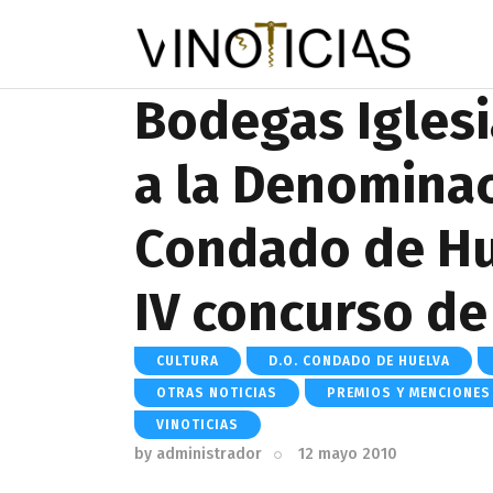
Bodegas Iglesi
a la Denomina
Condado de Hu
IV concurso de
CULTURA
D.O. CONDADO DE HUELVA
OTRAS NOTICIAS
PREMIOS Y MENCIONES
VINOTICIAS
by
administrador
12 mayo 2010