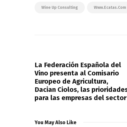
Wine Up Consulting
Www.ecatas.com
Navegación
de
PREVIOUS POST
entradas
La Federación Española del
Vino presenta al Comisario
Europeo de Agricultura,
Dacian Ciolos, las prioridade
para las empresas del sector
You May Also Like