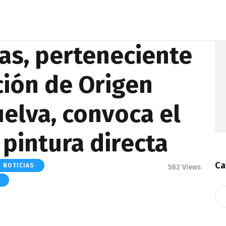
as, perteneciente
ción de Origen
elva, convoca el
 pintura directa
Ca
NOTICIAS
582
Views
Ca