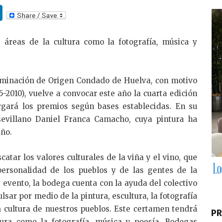
Li
n
k
 áreas de la cultura como la fotografía, música y
e
dI
ominación de Origen Condado de Huelva, con motivo
n
5-2010), vuelve a convocar este año la cuarta edición
rgará los premios según bases establecidas. En su
 sevillano Daniel Franca Camacho, cuya pintura ha
año.
catar los valores culturales de la viña y el vino, que
ersonalidad de los pueblos y de las gentes de la
evento, la bodega cuenta con la ayuda del colectivo
ar por medio de la pintura, escultura, la fotografía
 la cultura de nuestros pueblos. Este certamen tendrá
PR
tura como la fotografía, música y poesía. Bodegas