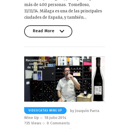
más de 400 personas. Tomelloso,
11/11/14. Málaga es una de las principales
ciudades de España, y también…
Read More
Read More
by
Joaquín Parra
VIDEOCATAS WINE UP
Wine Up
18 julio 2014
735
Views
0
Comments