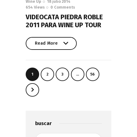
Wine Up
18 julio 2014
654
Views
0
Comments
VIDEOCATA PIEDRA ROBLE
2011 PARA WINE UP TOUR
Read More
Read More
Paginación
PAGE
1
PAGE
2
PAGE
3
…
PAGE
56
de
entradas
>
buscar
Buscar: