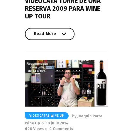
VIDEOCATA TORRE DE OÑA
RESERVA 2009 PARA WINE
UP TOUR
Read More
Read More
by
Joaquín Parra
VIDEOCATAS WINE UP
Wine Up
18 julio 2014
696
Views
0
Comments