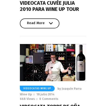
VIDEOCATA CUVÉE JULIA
2010 PARA WINE UP TOUR
Read More
Read More
by
Joaquín Parra
VIDEOCATAS WINE UP
Wine Up
18 julio 2014
668
Views
0
Comments