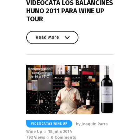
VIDEOCATA LOS BALANCINES
HUNO 2011 PARA WINE UP
TOUR
Read More
Read More
by
Joaquín Parra
VIDEOCATAS WINE UP
Wine Up
18 julio 2014
793
Views
0
Comments