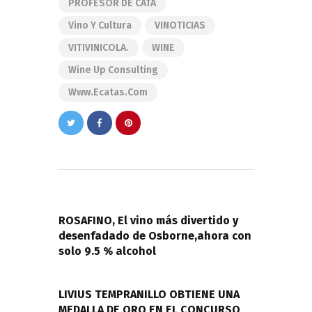
PROFESOR DE CATA
Vino Y Cultura
VINOTICIAS
VITIVINICOLA.
WINE
Wine Up Consulting
Www.ecatas.com
Navegación
de
PREVIOUS POST
entradas
ROSAFINO, El vino más divertido y
desenfadado de Osborne,ahora con
solo 9.5 % alcohol
NEXT POST
LIVIUS TEMPRANILLO OBTIENE UNA
MEDALLA DE ORO EN EL CONCURSO