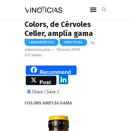
Colors, de Cérvoles
Celler, amplía gama
by
LANZAMIENTOS
VINOTICIAS
administrador
19 junio 2010
573
Views
Recommend
Li
Post
n
k
COLORS AMPLÍA GAMA
e
dI
n