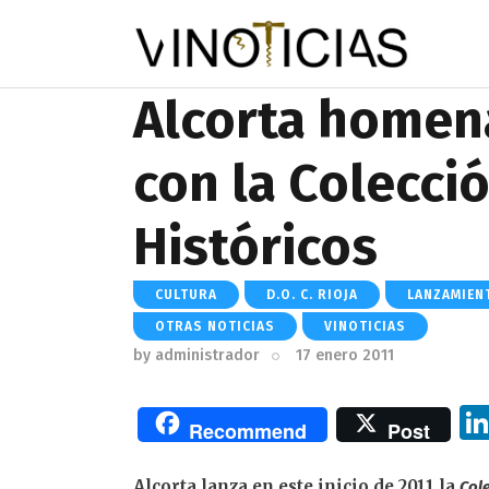
Alcorta homena
con la Colecci
Históricos
CULTURA
D.O. C. RIOJA
LANZAMIEN
OTRAS NOTICIAS
VINOTICIAS
by
administrador
17 enero 2011
Recommend
Post
Alcorta lanza en este inicio de 2011 la
Col