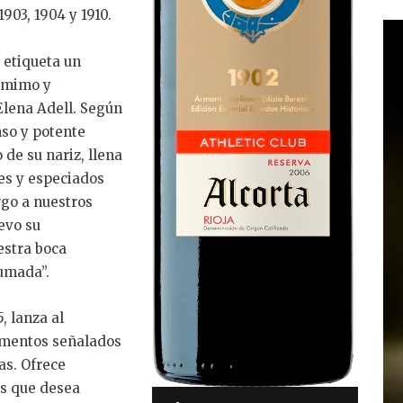
903, 1904 y 1910.
 etiqueta un
 mimo y
Elena Adell. Según
nso y potente
 de su nariz, llena
es y especiados
rgo a nuestros
evo su
estra boca
umada”.
, lanza al
omentos señalados
as. Ofrece
os que desea