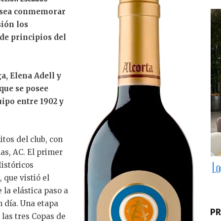
k
 desea conmemorar
e
ión los
dI
de principios del
n
a, Elena Adell y
 que se posee
uipo entre 1902 y
itos del club, con
as, AC. El primer
istóricos
que vistió el
 la elástica paso a
n día. Una etapa
PR
 las tres Copas de