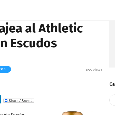
jea al Athletic
ón Escudos
TOS
655
Views
Ca
Li
Ca
n
ección Escudos