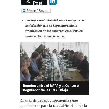
Li
Post
n
k
Los representantes del sector acogen con
e
satisfacción que se haya aparcado la
dI
tramitación de los aspectos en discusión
hasta no lograr un consenso.
n
Reunión entre el MAPA y el Consero
Regulador de la D.O.C. Rioja
El análisis de las consecuencias que
puede tener para la D.O.Calificada Rioja la