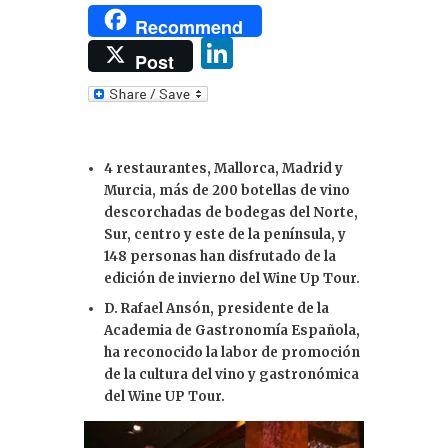
Recommend
Li
Post
n
k
e
4 restaurantes, Mallorca, Madrid y
dI
Murcia, más de 200 botellas de vino
n
descorchadas de bodegas del Norte,
Sur, centro y este de la península, y
148 personas han disfrutado de la
edición de invierno del Wine Up Tour.
D. Rafael Ansón, presidente de la
Academia de Gastronomía Española,
ha reconocido la labor de promoción
de la cultura del vino y gastronómica
del Wine UP Tour.