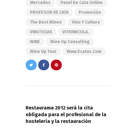
Mercados
Panel De Cata Online
PROFESOR DE CATA
Promoción
The Best Wines
Vino Y Cultura
VINOTICIAS
VITIVINICOLA.
WINE
Wine Up Consulting
Wine Up Tour
Www.ecatas.com
Navegación
de
PREVIOUS POST
entradas
Restaurama 2012 será la cita
obligada para el profesional de la
hostelería y la restauración
NEXT POST