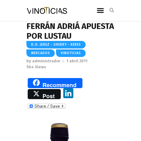
FERRÁN ADRIÁ APUESTA
POR LUSTAU
D.O. JEREZ - SHERRY - XERES
MERCADOS
VINOTICIAS
by
administrador
1 abril 2011
564
Views
Recommend
Li
Post
n
k
e
dI