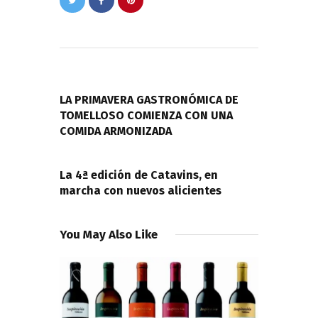
Navegación
de
PREVIOUS POST
entradas
LA PRIMAVERA GASTRONÓMICA DE
TOMELLOSO COMIENZA CON UNA
COMIDA ARMONIZADA
NEXT POST
La 4ª edición de Catavins, en
marcha con nuevos alicientes
You May Also Like