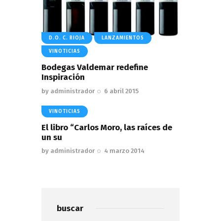
D.O. C. RIOJA
LANZAMIENTOS
VINOTICIAS
Bodegas Valdemar redefine
Inspiración
by
administrador
6 abril 2015
VINOTICIAS
El libro “Carlos Moro, las raíces de
un su
by
administrador
4 marzo 2014
buscar