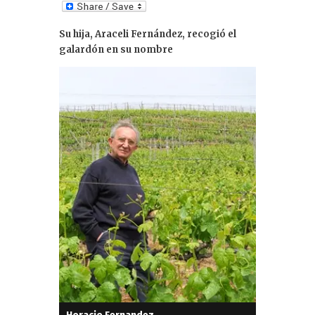
n
k
Su hija, Araceli Fernández, recogió el
e
galardón en su nombre
dI
n