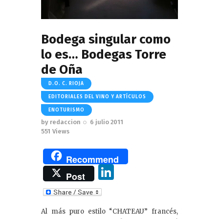
Bodega singular como
lo es… Bodegas Torre
de Oña
D.O. C. RIOJA
EDITORIALES DEL VINO Y ARTÍCULOS
ENOTURISMO
by
redaccion
6 julio 2011
551
Views
Recommend
Li
Post
n
k
Al más puro estilo “CHATEAU” francés,