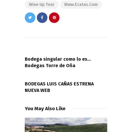
Wine Up Tour
Www.ecatas.com
Navegación
de
PREVIOUS POST
entradas
Bodega singular como lo es…
Bodegas Torre de Oña
NEXT POST
BODEGAS LUIS CAÑAS ESTRENA
NUEVA WEB
You May Also Like