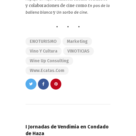
y colaboraciones de cine como
En pos de la
y
.
ballena blanca
Un sorbo de cine
ENOTURISMO
Marketing
Vino Y Cultura
VINOTICIAS
Wine Up Consulting
Www.ecatas.com
Navegación
de
PREVIOUS POST
entradas
I Jornadas de Vendimia en Condado
de Haza