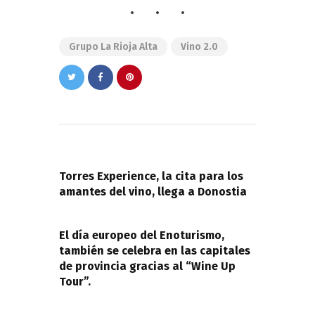
Grupo La Rioja Alta
Vino 2.0
Navegación
de
PREVIOUS POST
entradas
Torres Experience, la cita para los
amantes del vino, llega a Donostia
NEXT POST
El día europeo del Enoturismo,
también se celebra en las capitales
de provincia gracias al “Wine Up
Tour”.