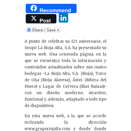
Recommend
Li
Post
n
k
A punto de celebrar su 125 aniversario, el
e
Grupo La Rioja Alta, S.A. ha presentado su
dI
nueva web. Una renovada página en la
que se encuentra toda la información y
n
contenidos actualizados sobre sus cuatro
bodegas -La Rioja Alta, S.A. (Rioja), Torre
de Oña (Rioja Alavesa), Áster (Ribera del
Duero) y Lagar de Cervera (Rías Baixas)-
con un diseño moderno, atractivo,
funcional y, además, adaptado a todo tipo
de dispositivos.
En esta nueva web, a la que se accede
tecleando la dirección
www.gruporiojalta.com y desde donde