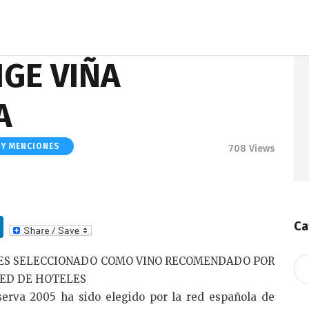
GE VIÑA
A
 Y MENCIONES
708
Views
Li
Ca
n
 ES SELECCIONADO COMO VINO RECOMENDADO POR
Ca
k
RED DE HOTELES
e
erva 2005 ha sido elegido por la red española de