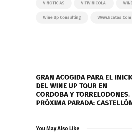
VINOTICIAS
VITIVINICOLA.
WIN
Wine Up Consulting
Www.ecatas.com
Navegación
de
PREVIOUS POST
entradas
GRAN ACOGIDA PARA EL INICI
DEL WINE UP TOUR EN
CORDOBA Y TORRELODONES.
PRÓXIMA PARADA: CASTELLÓN
You May Also Like