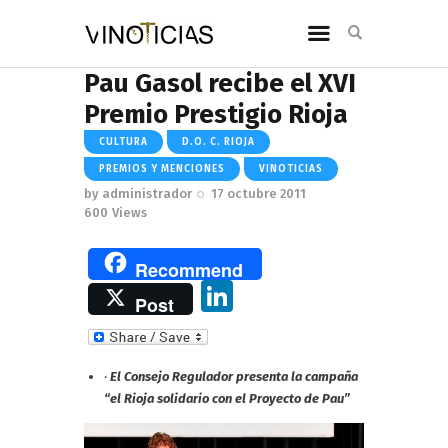
Pau Gasol recibe el XVI
Premio Prestigio Rioja
CULTURA
D.O. C. RIOJA
PREMIOS Y MENCIONES
VINOTICIAS
by
administrador
17 octubre 2011
600
Views
Recommend
Li
Post
n
k
·
El Consejo Regulador presenta la campaña
e
“el Rioja solidario con el Proyecto de Pau”
dI