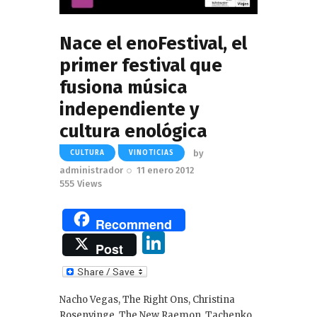
Nace el enoFestival, el
primer festival que
fusiona música
independiente y
cultura enológica
by
CULTURA
VINOTICIAS
administrador
11 enero 2012
555
Views
Recommend
Li
Post
n
k
Nacho Vegas, The Right Ons, Christina
e
Rosenvinge, The New Raemon, Tachenko,