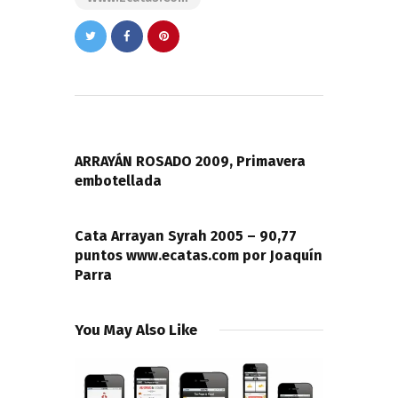
Navegación
de
PREVIOUS POST
entradas
ARRAYÁN ROSADO 2009, Primavera
embotellada
NEXT POST
Cata Arrayan Syrah 2005 – 90,77
puntos www.ecatas.com por Joaquín
Parra
You May Also Like