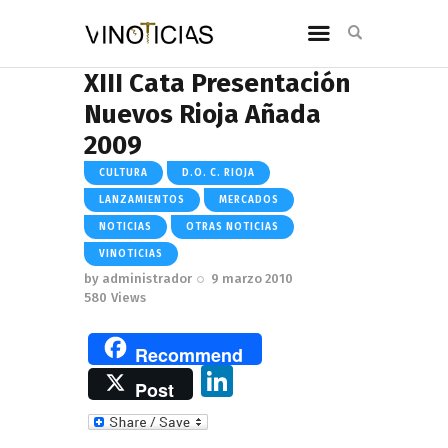
XIII Cata Presentación
Nuevos Rioja Añada
2009
CULTURA
D.O. C. RIOJA
LANZAMIENTOS
MERCADOS
NOTICIAS
OTRAS NOTICIAS
VINOTICIAS
by
administrador
9 marzo 2010
580
Views
Recommend
Li
Post
n
k