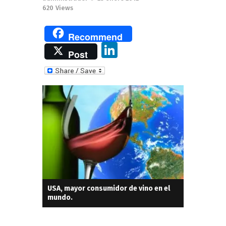
620
Views
Recommend
Li
Post
n
k
e
dI
n
USA, mayor consumidor de vino en el
mundo.