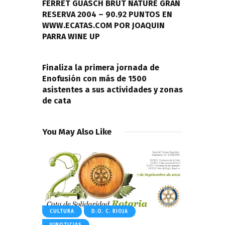
entradas
FERRET GUASCH BRUT NATURE GRAN
RESERVA 2004 – 90.92 PUNTOS EN
WWW.ECATAS.COM POR JOAQUIN
PARRA WINE UP
NEXT POST
Finaliza la primera jornada de
Enofusión con más de 1500
asistentes a sus actividades y zonas
de cata
You May Also Like
CULTURA
D.O. C. RIOJA
VINOTICIAS