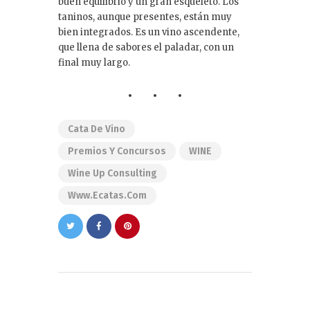
buen equilibrio y un gran esqueleto. Los
taninos, aunque presentes, están muy
bien integrados. Es un vino ascendente,
que llena de sabores el paladar, con un
final muy largo.
Cata De Vino
Premios Y Concursos
WINE
Wine Up Consulting
Www.ecatas.com
Navegación
de
PREVIOUS POST