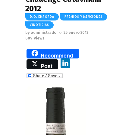
2012
D.O. EMPORDÁ
PREMIOS Y MENCIONES
VINOTICIAS
by
administrador
25 enero 2012
609
Views
Recommend
Li
Post
n
k
e
dI
n