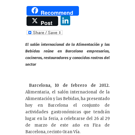
Recommend
Li
Post
n
k
El salón internacional de la Alimentación y las
e
Bebidas reúne en Barcelona empresarios,
dI
cocineros, restauradores y conocidos rostros del
sector
n
Barcelona, 10 de febrero de 2012
.
Alimentaria, el salón internacional de la
Alimentación y las Bebidas, ha presentado
hoy en Barcelona el conjunto de
actividades gastronómicas que tendrán
lugar en la feria, a celebrarse del 26 al 29
de marzo de este año en Fira de
Barcelona, recinto Gran Vía.