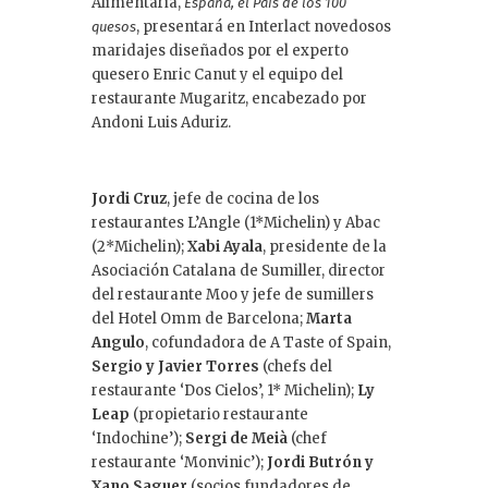
Alimentaria,
España, el País de los 100
, presentará en Interlact novedosos
quesos
maridajes diseñados por el experto
quesero Enric Canut y el equipo del
restaurante Mugaritz, encabezado por
Andoni Luis Aduriz.
Jordi Cruz
, jefe de cocina de los
restaurantes L’Angle (1*Michelin) y Abac
(2*Michelin);
Xabi Ayala
, presidente de la
Asociación Catalana de Sumiller, director
del restaurante Moo y jefe de sumillers
del Hotel Omm de Barcelona;
Marta
Angulo
, cofundadora de A Taste of Spain,
Sergio y Javier Torres
(chefs del
restaurante ‘Dos Cielos’, 1* Michelin);
Ly
Leap
(propietario restaurante
‘Indochine’);
Sergi de Meià
(chef
restaurante ‘Monvinic’);
Jordi Butrón y
Xano Saguer
(socios fundadores de