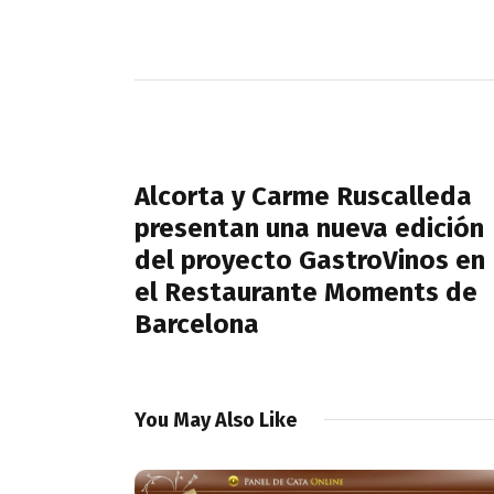
Navegación
de
PREVIOUS POST
entradas
Alcorta y Carme Ruscalleda
presentan una nueva edición
del proyecto GastroVinos en
el Restaurante Moments de
Barcelona
You May Also Like