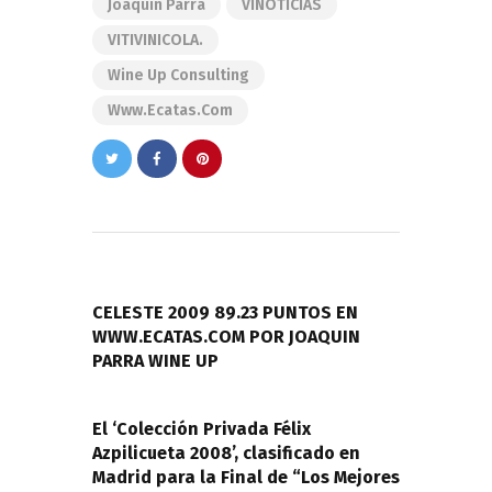
Joaquin Parra
VINOTICIAS
VITIVINICOLA.
Wine Up Consulting
Www.ecatas.com
Navegación
de
PREVIOUS POST
entradas
CELESTE 2009 89.23 PUNTOS EN
WWW.ECATAS.COM POR JOAQUIN
PARRA WINE UP
NEXT POST
El ‘Colección Privada Félix
Azpilicueta 2008’, clasificado en
Madrid para la Final de “Los Mejores