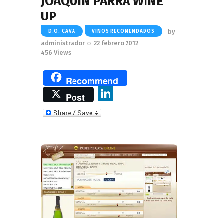
JOAQUIN PARRA WINE
UP
by
D.O. CAVA
VINOS RECOMENDADOS
administrador
22 febrero 2012
456
Views
Recommend
Li
Post
n
k
e
dI
n