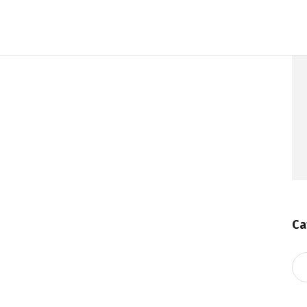
Ca
Ca