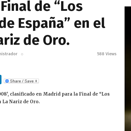
 Final de “Los
de España” en el
riz de Oro.
nistrador
588
Views
Li
n
008’, clasificado en Madrid para la Final de “Los
k
 La Nariz de Oro.
e
dI
n