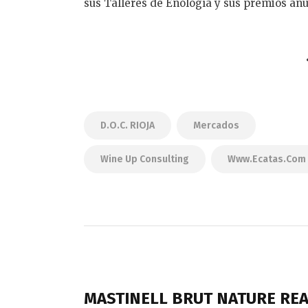
sus Talleres de Enología y sus premios anu
D.O.C. RIOJA
Mercados
Wine Up Consulting
Www.ecatas.com
Navegación
de
PREVIOUS POST
entradas
MASTINELL BRUT NATURE RE