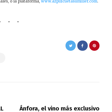
ales, o la plataforma,
www.azpilicuetasumiller.com
.
NEXT POST
AL
Ánfora, el vino más exclusivo