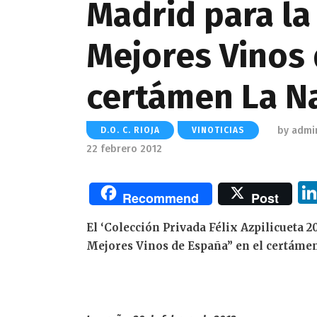
Madrid para la
Mejores Vinos 
certámen La Na
by
admi
D.O. C. RIOJA
VINOTICIAS
22 febrero 2012
Recommend
Post
El ‘Colección Privada Félix Azpilicueta 2
Mejores Vinos de España” en el certámen