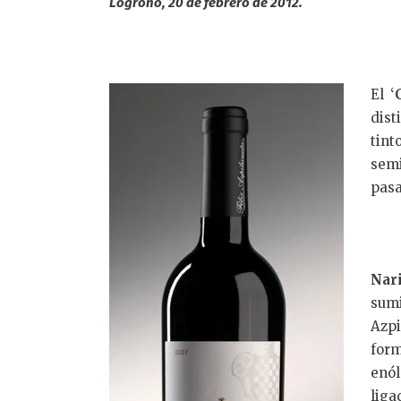
Logroño, 20 de febrero de 2012.
El ‘
dist
tin
semi
pasa
Nar
sum
Azpi
form
enó
lig