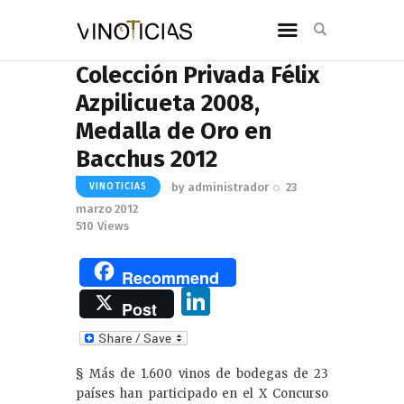
Colección Privada Félix
Azpilicueta 2008,
Medalla de Oro en
Bacchus 2012
by
administrador
23
VINOTICIAS
marzo 2012
510
Views
Recommend
Li
Post
n
k
§ Más de 1.600 vinos de bodegas de 23
e
países han participado en el X Concurso