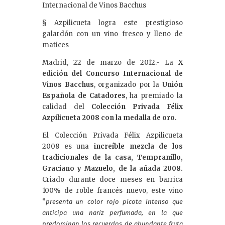
dI
Internacional de Vinos Bacchus
n
§ Azpilicueta logra este prestigioso
galardón con un vino fresco y lleno de
matices
Madrid, 22 de marzo de 2012.- La
X
edición del Concurso Internacional de
Vinos Bacchus
, organizado por la
Unión
Española de Catadores
, ha premiado la
calidad del
Colección Privada Félix
Azpilicueta 2008 con la medalla de oro.
El Colección Privada Félix Azpilicueta
2008 es una
increíble mezcla de los
tradicionales de la casa, Tempranillo,
Graciano y Mazuelo, de la añada 2008.
Criado durante doce meses en barrica
100% de roble francés nuevo, este vino
“
presenta un color rojo picota intenso que
anticipa una nariz perfumada, en la que
predominan los recuerdos de abundante fruta